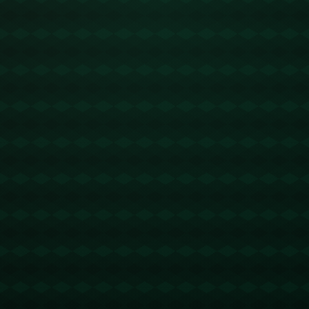
本场比赛上演了一部堪称“篮球版的逆袭剧”。在赛前，活塞队因伤
病、轮休等原因，多名主力无法上场，仅靠一帮替补球员和少数健
康的主力支撑阵容。然而，他们不仅没有被骑士队的强大压制，还
以令人震惊的团队配合和战术执行打破了预期，完成了一场具有历
史意义的胜利。这场比赛直接将“团队篮球”和“不屈精神”推向了一个
新的高度，也让人重新审视NBA中深层次的竞争意义。
### **人手不足的底特律活塞队如何完成华丽反击？**
#### **伤病危机：活塞队的巨大挑战**
活塞队赛前阵容可谓捉襟见肘。核心球员因伤缺阵，包括明星大前