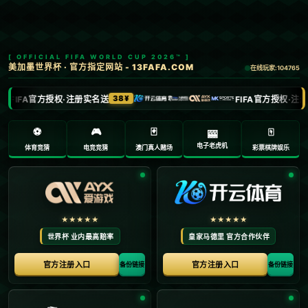
新闻中心
活塞队人手不足击败东部领头羊骑士队，创下NBA新纪录.
2026-05-18
浏览次数：
返回列表
**活塞队人手不足，仍击败东部领头羊骑士队，创下NBA新纪录**
在NBA历史长河中，总有一些比赛让球迷们津津乐道。最近一场比
赛中，**底特律活塞队**以“人手不足”的逆境，竟然成功击败东部领
头羊**克利夫兰骑士队**，并创下了一项令人瞩目的NBA新纪录。这
场比赛不仅让人拍手称奇，还成为篮球界津津乐道的话题。