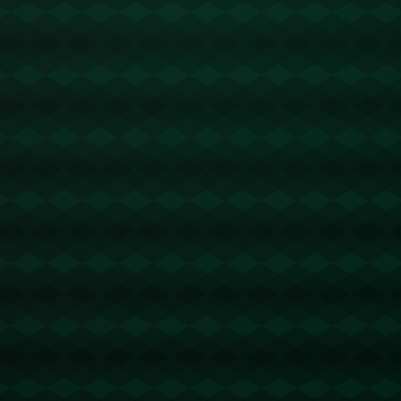
世界里，每一位新星的闪耀都伴随着汗水和激情。**威廉姆斯**在上海
不断适应新环境的决心。对于一位刚刚踏上职业赛场的年轻球员来说，快
讨威廉姆斯的上海首秀背景，以及他未来的发展潜力。
斯的首次亮相**
的较量中，威廉姆斯完成了个人在这支球队的首秀。在仅有的4分钟出场时
助攻的数据。这样的表现虽然算不上惊艳，却显示出他在短时间内对比赛
分析：威廉姆斯的挑战与机遇**
球员在进入一个新的联赛、新的环境时，都面临着适应过程。**适应**
的风格、以及应对不同的对手策略。在短短的4分钟内收获这几个数据，
这样的国际赛场上，威廉姆斯得到了展示自我的平台，虽然时间不长，但
的经验：适应国际赛场的经验**
际赛场上取得成功的球员，初期也都经历了一段适应期。一位与威廉姆斯
良好的心理状态，以及从每场比赛中学习，是我成功的关键。”
似案例中，我们也看到，球员们通过不断适应新环境、调整心态，最终都实
始，凭借他的天赋和潜力，他有望成为球队的重要一员。