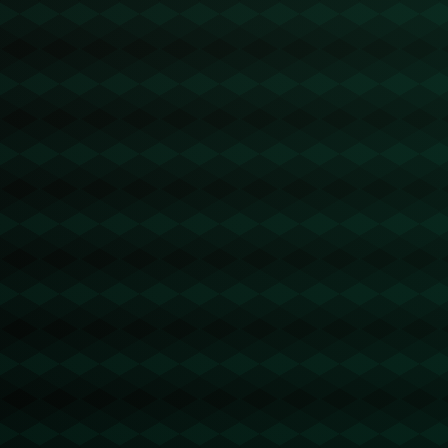
在篮球的
的潜力和
将深入探
**威廉姆
在与对手
板和1次
**背景
每位年轻
熟悉队友
此外，在
分重要。
**他人
许多在国
练、保持
在许多类
这样的开