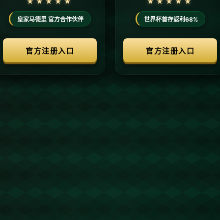
新闻中心
EWS
还需适应！威廉姆斯上海首秀出战4分钟，3
2026-05-18
浏览次数：