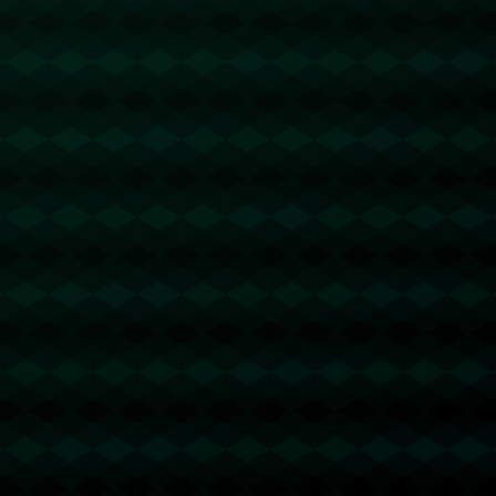
经展现了良好的表现基础。接下来，他需要做的是在训练中不
相信他将会在未来有更多令人耳目一新的表现。掌握与环境