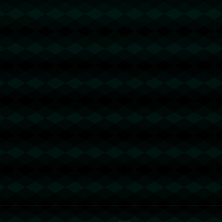
 : 西班牙女足奪冠功臣賽後得知父親去世 卡蒙娜：是你給了我力量.
联系方式
九游娱乐
T e l：0769-5607479
Add：山西省忻州市宁武县涔山乡
Mail：admin@9yougame.com