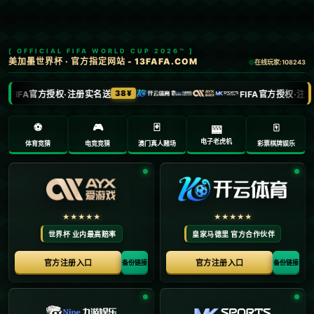
新闻中心
CBA：广厦“三杀”广东 继续领跑积分榜.
2026-05-18
浏览次数：
返回列表
### **CBA：广厦“三杀”广东，继续领跑积分榜——强者恒强的精彩
对决！**
随着2023-2024赛季CBA联赛的激烈较量，各队之间的竞争愈发白
热化。然而，广厦队却用一次次精彩表现，将自己的实力推向了新
高度。尤其是近期与广东队的三度较量中，广厦实现了堪称传奇的