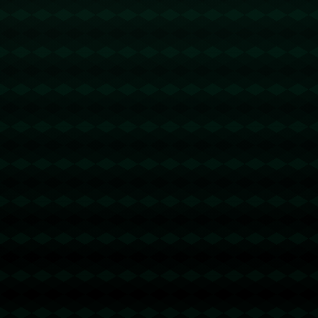
广东队始终没能在广厦的高压防守下打出流畅的进攻节奏。反观广
厦，不论是战术执行，还是对比赛节奏的掌控，都展现出近乎完美
的状态。这种**新老强队之间的碰撞**，也为球迷带来了精彩的观赛
体验。
---
### **广厦的独特优势：稳定性与团队深度成关键**
广厦能够在强手如林的CBA中占据积分榜第一的位置，其优势显而
易见：稳定的球队核心、强大的团队深度以及高效的战略执行力。
**孙铭徽**无疑是球队的灵魂，他不仅在关键场次能够火力全开，还
能出色地串联起队友，让球队更具整体性。这一点在与广东的三次
较量中表现得尤为突出，每当广东试图缩小分差时，孙铭徽总能挺
身而出，用得分或助攻逆转局势。
此外，广厦的本土球员深厚的人才储备是球队的重要武器。无论是
内线胡金秋的护框能力，还是外线赵岩昊对三分线外的精准打击，
都体现了广厦在多点开花上的优势。而在团队协作下，每个球员都
能够很好地融入到教练王博的战术体系当中，**极大提高了阵容的攻
防效率。**
---
### **从“三杀”看广厦的未来：强者恒强的典范**
广厦三度击败广东，不仅是对自身实力的强有力证明，更让我们看
到了一支强队如何以持续的进步和稳定的心态面对激烈的联赛竞
争。与此同时，这样的佳绩也让广厦在积分榜上继续领跑，看似更