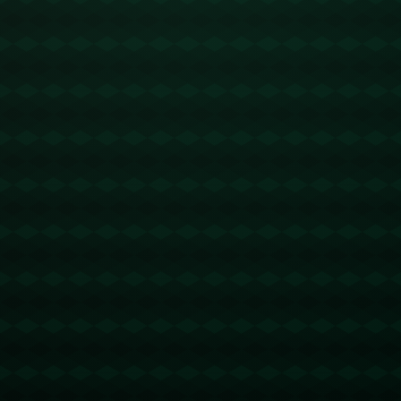
---
### **广东陷困局：阵容调整与状态波动的双重挑战**
尽管广东是公认的强队，但从本赛季与广厦的交手中可以看出，他
们的表现较以往有明显波动。首先，易建联退役留下的空缺在内线
始终难以弥补，导致广东队在关键攻防上略显被动。其次，新老交
替过程中球队默契稍显不足，无论是新援融入战术体系的速度，还
是本土年轻队员的心态，都需要进一步调整。
以最近的一场比赛为例，即使赵睿与胡明轩等主力球员奋力拼杀，