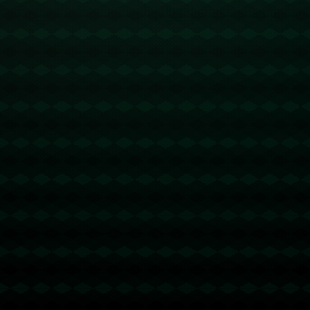
其次，萨拉赫的市场价值同样不可小觑。他不仅是绿茵场上的巨
星，更是商业合作中的优质伙伴。和许多品牌的合作，让利物浦在
阿拉伯世界的认知度与日俱增，从而带动了更多商业收入。随着足
球全球化的加速，拥有像萨拉赫这样具备国际影响力的球员，已成
为俱乐部市场战略的重要组成部分。
**案例分析：克里斯蒂亚诺·罗纳尔多与皇家马德里**
类似的情况曾发生在皇家马德里与克里斯蒂亚诺·罗纳尔多之间。尽
管当时有高额的转会报价，但皇马坚持留住C罗多年。这一策略不仅
成功为球队添加多个欧冠奖杯，还大幅提升其市场价值。萨拉赫与
利物浦的关系，正是这种模式的再现。他在赛场上的表现与市场上
的号召力，使得利物浦在面临转会费的诱惑时，更看重其长远收
益。
**展望未来，利物浦如何处理萨拉赫的去留问题？**
毫无疑问，利物浦今夏仍然希望萨拉赫能够留队。这一决定是否会
继续奏效，还要看萨拉赫个人的职业规划和利物浦未来的竞争目
标。然而，从目前的局势看，萨拉赫仍然是利物浦未来几年内的重
要一员。他领导的进攻体系和背后带来的商业价值，是俱乐部不愿
轻易舍弃的强大资本。
综上所述，利物浦拒绝资产巨额转会报价，选择继续留住萨拉赫，
不仅是为了维持球队的核心竞争力，更是深思熟虑后的长远战略。
对于一支志在继续角逐欧洲顶尖赛事的俱乐部来说，萨拉赫的角色