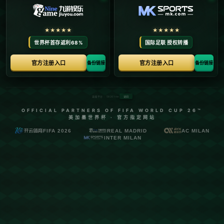
核心球员之一、NBA级别大个子的离队问题**。这不仅对球队的内线
实力是一次不小的考验，相应的战术体系也可能因此受到冲击。然
而，广东队并不是没有准备。据各方报道，他们已经开始寻找合适
的锋线补充，其中一位身高2米03、臂展2米16的年轻锋线成为重要
候选。这一消息引发了广泛讨论，也让球迷对广东队的未来布阵充
满期待。
### **广东队的内线危机：巨人离队如何影响战术体系？**