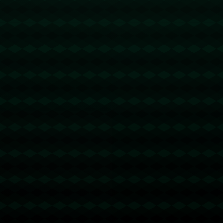
极影响。**
### **球迷期待：广东队能否完成转型？**
随着这则消息逐步发酵，广东队将如何运作引援成为球迷关注焦
点。无论是传统中锋的补充，还是以大臂展锋线为核心的战术调
整，都将决定球队的未来走向。球迷们期待这些变化能够让广东队
重现巅峰时的强大统治力。
在当前CBA强队集结的背景下，只有技术和战术的不断创新才能保
持竞争力。广东队的选择，不仅是在解决内线短板的问题，更是一
次主动应对篮球新趋势的尝试。我们有理由相信，这家豪门球队将