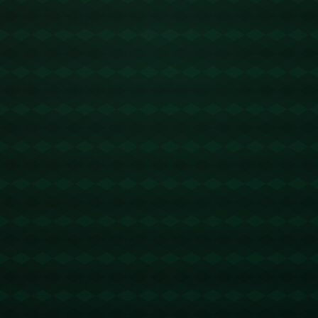
**团队协作的力量**