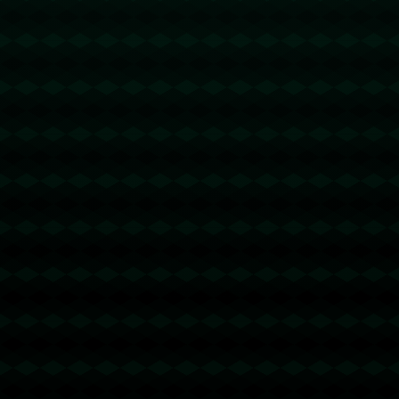
分已经接近25分，成为了球队名副其实的得分利器。随着比赛经验
的不断累积，他正逐步迈向联盟中的顶级球员行列。
**总结**
爱德华兹的爆发，再次证明了他在NBA联赛中的潜力和实力。而球
队的胜利离不开每一位球员的努力，他们在赛场上展现出的不屈精
神，感染了每一位球迷。对于森林狼而言，这场逆转比赛不仅仅是
连败的终结，更是未来胜利的起点。未来，这支由爱德华兹领衔的
年轻队伍，势必将在NBA赛场上创造更多的辉煌时刻。