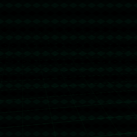
上一篇 : 这个出勤率谁要？若皇马或巴黎出高价求购詹姆斯，切
尔西将同意.
下一篇 : 德甲波鸿VS多特蒙德预测分析：多特主力后卫伤愈回归.
Copyright 2024
九游娱乐(9YOU)官方网站_JIUYOU GAME
All Rights by
九游
娱乐