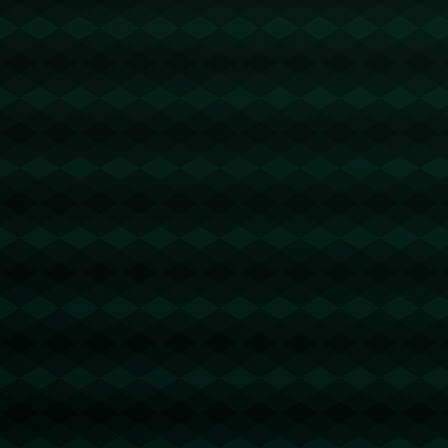
阿德莱德
熄火的现
**案例
根据赛事
突然断电
性。
对于职业
变能力。
理的“第
---
### 
从比赛结
赛过程跌