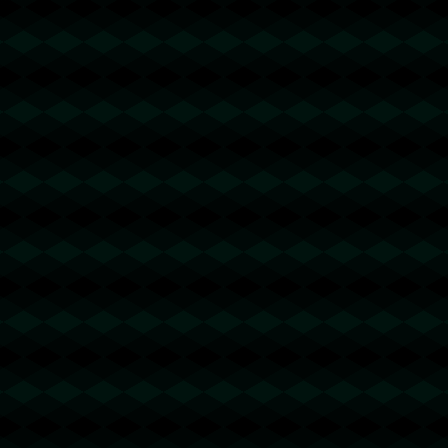
留言板
* 姓名：
* 电话：