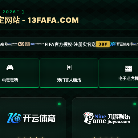
首页
公司介绍
产品展示