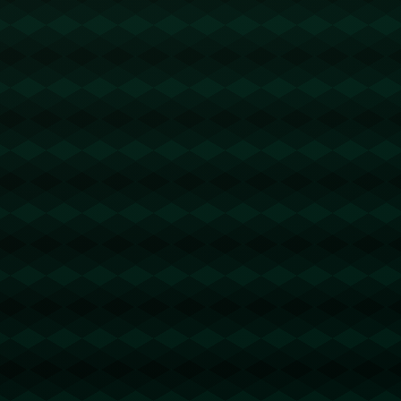
球场以其现代化设施闻名，尤其是领先全球的LED照明系统，被认为能够
象立刻引来了外界的大量猜测与讨论。
分析：多方原因剖析灯光中断**
后续披露的初步信息，这次灯光事件可能与电力波动有关。有分析指出，
。此外，也有声音质疑LED系统本身是否存在未被检测到的隐藏问题。尽
选手来说，赛场中的灯光中断是一种考验心理素质的特殊变数。在短暂的
而澳大利亚击球手也没有被干扰气氛击倒，用稳定的状态成功守住关键分
十二人”**，这在体育赛场上实属罕见。
意外添彩，彰显体育赛事的独特魅力
果来看，灯光熄火虽是事件的“插曲”，却丝毫未能掩盖选手们的卓越表
宕起伏，场面一次次激烈交锋引发观众阵阵惊呼。这场昼夜对决也被不少专