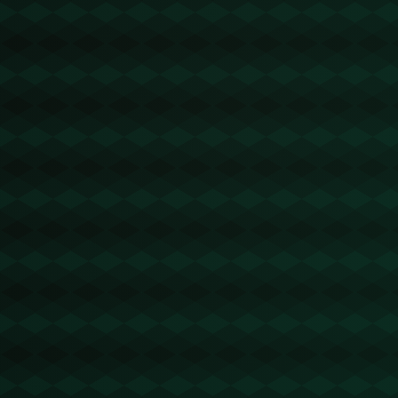
### 
**前言**
体育赛事
与印度之
秘熄火”