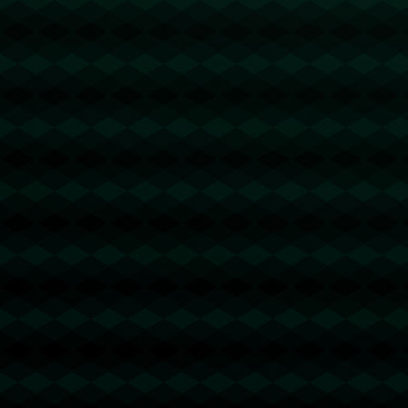
术意外，
---
### 关
“澳印昼
局势，也
总的来看
瞬间。