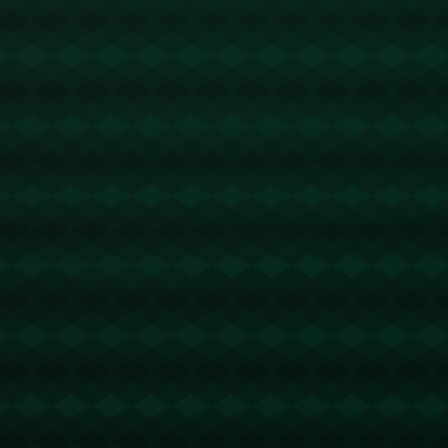
澳印板球交锋——王者对决永不平凡
传统强队，澳大利亚和印度的板球比赛向来以高水准和激烈对抗而著称。
昼夜赛不仅体现了选手之间的技术较量，更展现了板球比赛独有的战略博弈。
中，灯光条件极为重要。从白天自然光逐渐转换至夜间人工照明，这对选
时刻，球场LED灯意外“熄火”引发了多方关注。不仅让选手们短暂陷入
如其来的灯光中断不仅是阿德莱德球场历史上的“奇景”，更改变了比赛的
德莱德球场LED灯熄火——偶然or警钟？