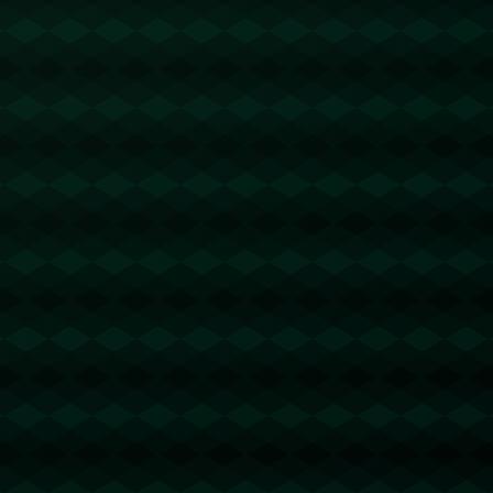
为任何大型赛事提供稳定、清晰的视野支持。因此，LED灯
当天阿德莱德经历了小范围电网不稳定，或导致灯光系统的
管“熄火”时间短暂，但其两度出现，足以说明问题的复杂
中断阶段，印度投球手迅速调整节奏，表现出极高的灵活应
。一些场外评论认为，灯光中断**意外成为了比赛中博弈心
现。印澳两队无论在进攻还是防守上的平衡打法，使得整个比
家评价为**近年来最精彩的板球赛事之一**，即便存在技