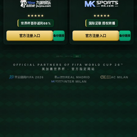
广厦逼到如此尴尬的境地。本文将深入分析这一复杂局面，并关注
主教练**杜锋的反应**，以期发掘隐藏在比分背后的真相。
**广东队的心态与策略失误**
在面对明显战斗力不足的广厦队时，广东队似乎过于自信。这种轻
敌心态在比赛的多数时间里显露无遗，尤其是在防守端，他们的松
懈让对手有机可乘。广东队在防守策略上的短板被广厦抓住，失误
频频，给了对手太多的**反击机会**。同时，过于依赖核心球员的表
现而忽略团队配合，这也是广东队在比赛中一度陷入被动的重要原