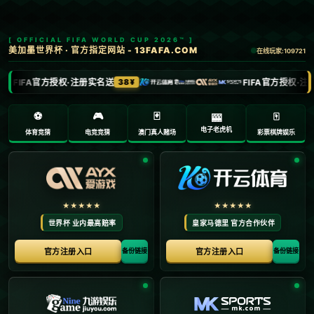
新闻中心
探讨太阳替补控卫泰厄斯-琼斯的困境与挑战.
2026-05-18
浏览次数：
返回列表
**探讨太阳替补控卫泰厄斯-琼斯的困境与挑战**
在NBA这个充满竞争的舞台上，每一位球员都面临着独特的困境与
挑战。对于泰厄斯-琼斯来说，作为太阳队的替补控卫，他的角色尤
为重要却充满变数。如何为团队提供稳定支持，同时在个人表现上
取得突破，是他面临的核心问题。