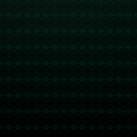
此外，*泰厄斯-琼斯还需应对来自竞争对手的压力*。在联盟中，替
补控卫常常会受到忽视，但琼斯如果能在对阵实力强大的队伍中展
现出色表现，就会得到更多的关注和赞誉。例如，在本赛季对阵湖
人队的比赛中，琼斯凭借出色的防守表现，帮助球队锁定关键时刻
的胜利，使得太阳队在竞争激烈的西部会议中巩固了他们的领先地
位。这场比赛不仅增强了琼斯的信心，也强调了他作为替补控卫在
激烈比赛中的价值。
同样，在管理层和教练组眼中，琼斯的成长与球队的未来息息相
关。因此，太阳队在培养年轻球员的同时，逐渐增强琼斯在场上的
领导能力也是一种战略投资。通过更多的训练和比赛实践，琼斯有
机会成长为一名更全面的球员，为太阳队在季后赛中取得突破打下
基础。
综合来看，**泰厄斯-琼斯在效力太阳队期间的困境与挑战**，不仅体
现在个人技术的磨练上，更在于如何融入整个球队体系，并在关键
时刻扮演重要角色。随着赛季的推进，琼斯需要在提升个人能力的
同时，主动迎接团队协作等挑战，以助力太阳队在联盟中争取更高