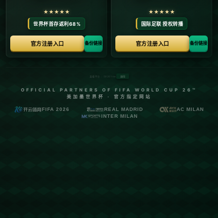
*泰厄斯-琼斯拥有精准传球和良好的场上视野*——这些特质使他成
为一名理想的控卫。然而，在太阳队这个年轻而充满活力的团队
中，琼斯需要不断提高自己的存在感，不仅是为了得到更多的上场
时间，也是为了在关键时刻能够稳定军心。
琼斯在太阳队的定位主要是作为一名替补，他的责任是在主力控卫
休息时，保持球队的进攻节奏和防守强度。然而，这一角色也伴随
着挑战，因为他需要在有限的时间内迅速做出贡献。加上太阳队近
年来的阵容变动和比赛策略调整，琼斯需要时刻适应变化，并展示
出更强的适应能力和场上领导力。
值得注意的是，**琼斯的得分能力**一直是外界对他的质疑之一。他
需要在比赛中不断证明自己在得分方面的提升。现代NBA控卫不仅
需要精湛的传球技术，还需要在关键时刻能够胜任得分手，这一点
对于琼斯来说是至关重要的。在太阳队这样一个潜力无限的团队
中，琼斯的得分能力是他能否晋升为关键球员的一个重要指标。