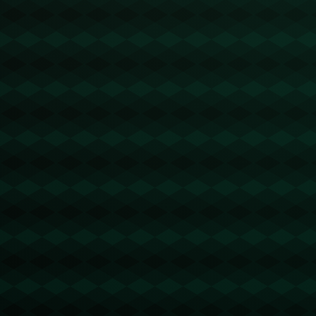
弗洛里安
---
## **