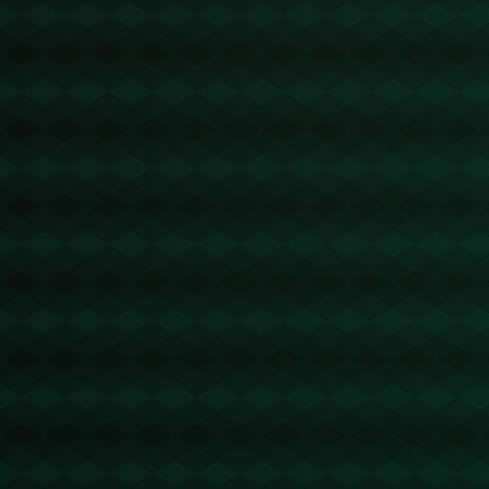
# 德國
**前言
都備受關
本文將為
---
## **
德國足協
如，年僅
這份名單
這種**
練漢斯·
---
## *
德國國家
足的陣型
路進攻速
德國足協
的強隊，
---
## **
對於德國
**，教