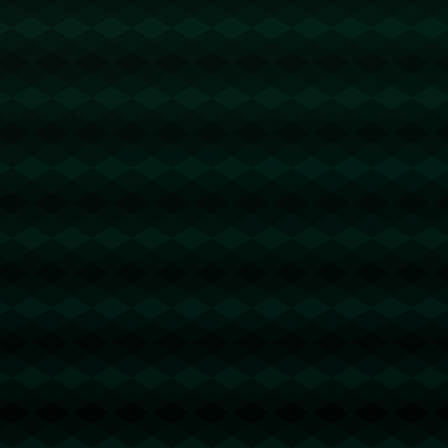
*進攻端的全新嘗試**：穆科科與哈弗茨的默契搭檔能否在關鍵時刻擊破對手防
*防守線的傳承與革新**：魯迪格與聚勒的穩定發揮，能否為奔波的門將諾伊爾