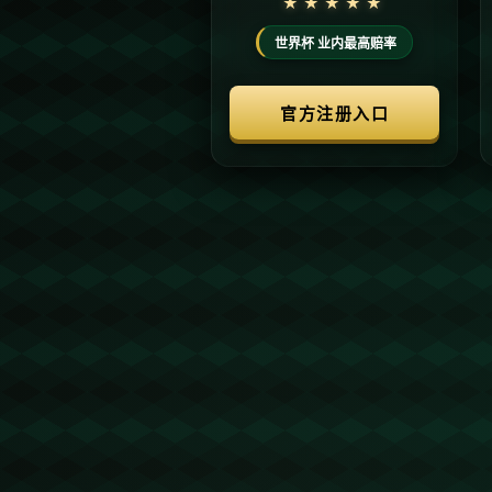
N
新闻中心
公司新闻
常见问题