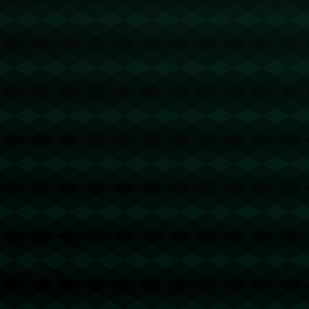
1. *
2. *