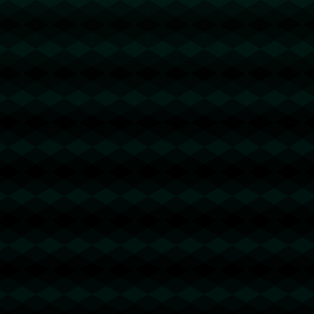
*團隊默契初具雛形**：新調入的球員是否能快速融入團隊，展現出整體實力？
球員構成還是教練意圖來看，**德國足協11月歐國聯的大名單無疑是一份
成為歐國聯賽場上的一大看點，也讓人對未來賽事的發展充滿期待！
: [NHL]霍尔末节“帽子戏法” 飓风客场战胜小鸭.
: 2025斯诺克世界公开赛32进16轮次，@丁俊晖 5-3战胜瓦菲….
联系方式