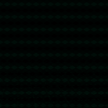
### **“发挥最好”：让成功成为习惯**
斯宾塞在瑞典测试中的成功经验表明，不论是职业竞技还是日常生
活，**科学计划与专注训练**是不可或缺的。而瑞典测试场的严苛环
境则提醒我们，真正的成功往往诞生在超越舒适区之后。
希望这篇文章能激励您思考如何发挥潜能，迎接挑战，与斯宾塞一
样，用信念和行动书写精彩人生！
上一篇 : 巴尔加斯身价500万欧中超最高 克雷桑450万第2.
下一篇 : 韩国女运动员悲惨世界：多年被凌辱+强暴，死亡是唯一
解脱.