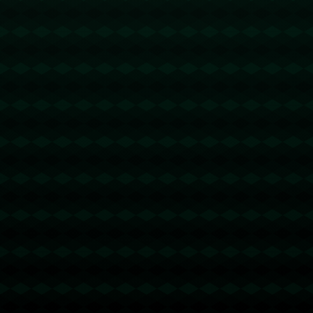
瑞典寒冷的气候给测试带来了不少额外的挑战，但斯宾塞通过心理
训练和模拟环境测试，调适心态，最终让所处环境成为了自己的优
势。在心理学中，这被称为“积极适应”，即通过正面思维将外在压力
转化为驱动力。无论您面对工作压力还是生活挑战，这种方法都值
得借鉴。
3. **实战验证：装备选择的细节决定成败**
在瑞典测试中，斯宾塞严格筛选了适合现场条件的运动装备，并通
过多次试验找到最佳组合。从专业跑鞋到服装材质，每一个细节都
可能影响表现。对于普通人而言，这提醒我们，不论是运动还是职
场，都要关注细节，做好充足准备。
### **案例分析：斯宾塞模式如何适用于您的生活**
斯宾塞的测试之旅不仅只关乎竞技，他的一些行为模式也可以帮助
我们提升生活和工作的表现。例如：
- 如果您正在备战一项重要考试，如何“量化”的做法如同斯宾塞的数
据监测，通过定期测评掌握复习效果。
- 面对压力或环境变化时，可以尝试建立积极适应的心理机制，无论
是通过冥想还是建立支持体系。
- 在个人爱好中，如徒步旅行或健身，请像斯宾塞一样关注细节，从
而提升整体体验质量。