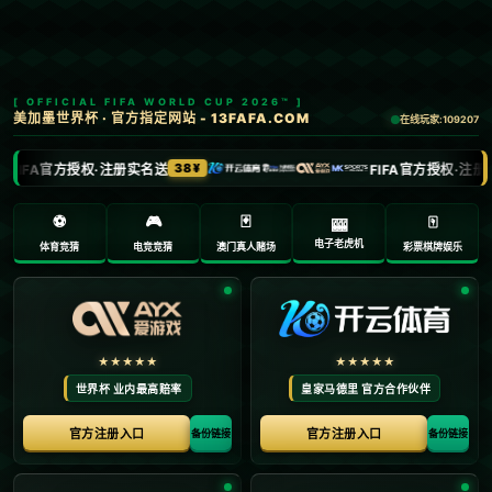
新闻中心
你想发挥最好，斯宾塞在瑞典测试中.
2026-05-18
浏览次数：
返回列表
**你想发挥最好，斯宾塞在瑞典测试中引领成功之道**