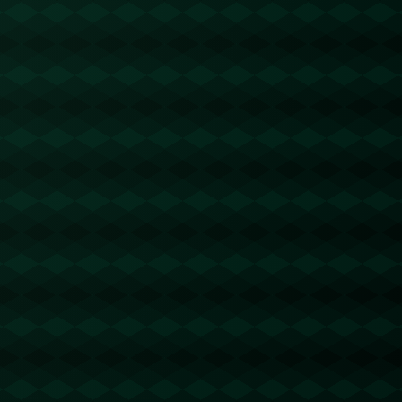
蒂芬·库里火线复出*，成为这一场比赛的亮点之一。虽然鹈鹕
势表现不仅确保了他们的胜利，还让季后赛前六名的争夺变
力，对勇士队产生了不可估量的影响。此前由于伤病，他缺席
实力，更为比赛增添了话题性。他在场上的出色表现为勇士
挥优势，他们可能会错失关键的胜利。在**库里的带领下
。鹈鹕虽有顽强的抵抗，但因阵容不整最终难以与勇士抗衡。
榜来看，多支球队的成绩相差无几，几场比赛的胜负可能会
。*库里的复出*确实提升了勇士的机会，但其他球队同样不
的整体发挥。队员们在比赛中的顽强表现继续赢得了球迷的
加入，勇士在进攻和防守上的策略都有所不同。球队通过有
投篮，最终实现胜利。
时的应变能力。而季后赛名额的悬而未决，也让接下来的比