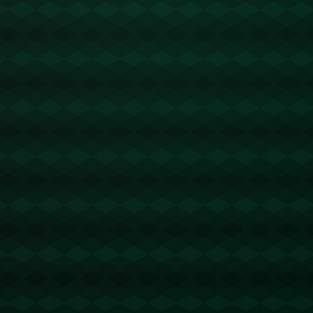
火线复出：勇士末节发力胜残阵鹈鹕，前六之争仍不明朗**
本赛季的激烈竞争中，勇士队和鹈鹕队的较量吸引了大量球迷的关注。*斯
问题导致阵容受损，但这并未减弱比赛的精彩程度。勇士队最后一节的强
朔迷离。
快速回归**
位当今NBA最具统治力的球员之一，凭借其精湛的球技和超凡的领袖能
赛，使得勇士队的战绩出现波动。库里的火线复出不仅增强了勇士的整体
胜利的基础，稳定了球队的心态。
强势发挥**
末节时，两队的比分依旧紧咬。勇士队意识到，如果不能在最后一节中发
士队加强了防守，并在进攻端通过精准的投篮和出色的团队配合实现反超
赛前六之争的不确定性**
赢得了这场比赛，但季后赛前六名的竞争仍然充满了变数。从目前的积分
排名。这不仅考验每支球队的阵容实力，还考验他们在压力下的表现能力
容受损的影响**
这场比赛中因伤病问题而困扰，几位关键球员未能参赛，显然影响了球队
然最终未能取得胜利，但他们展示出的战斗精神和韧性值得称赞。
复出与勇士队的战略调整**
归不仅仅是个人能力的体现，更是勇士队整体策略调整的关键。随着他的
和战术调整，将自身优势最大化，尤其是在关键时刻强调团队协作与精准
比赛，不仅展现了库里在收官战中的影响力，更反映了勇士队在面临挑战