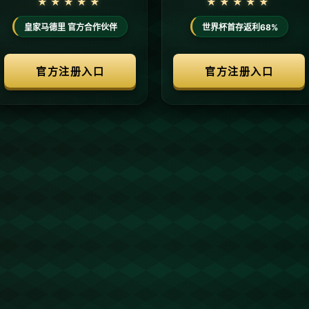
新闻中心
EWS
库里火线复出，勇士末节发力胜残阵鹈鹕
2026-05-18
浏览次数：