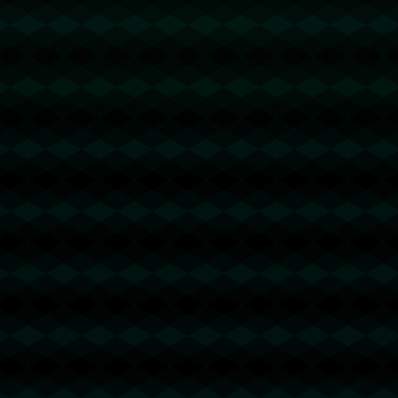
 : 库里三节砍分，勇士轻取马刺连胜：末节全员登场 科尔轻松面对.
 : 标晚：拟定英格兰队大名单，图赫尔和本怀特进行了沟通会谈.
联系方式
九游娱乐
T e l：0769-5607479
Add：山西省忻州市宁武县涔山乡
Mail：admin@9yougame.com