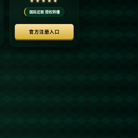
您所在的位置是：
首页
>
新闻中心
，前六之争仍不明朗.
返回列表