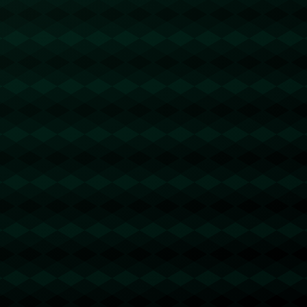
更高的荣誉。