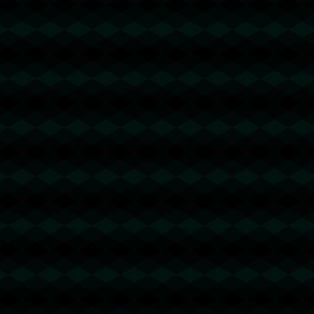
 : 猛龙主帅：塔图姆是联盟最好球队中的最好球员 我是他的忠实粉丝.
 : 波多爾斯基：賣烤肉更賺錢！若回到過去我不會去國米！.
联系方式
九游娱乐