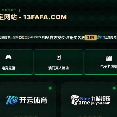
首页
公司介绍
产品展示