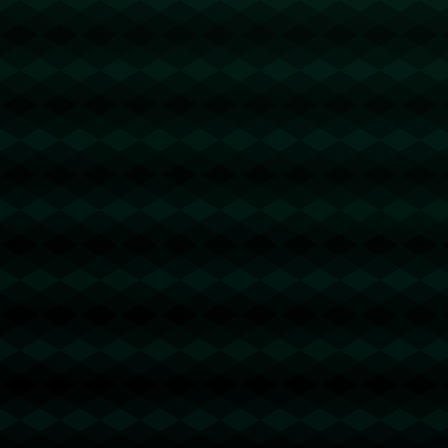
综上，这
人感受到