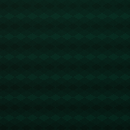
皇家马德里已有不少年轻队长通过担起重任而经历蜕变，比如曾担任皇马
虽然最初也经历了争议和压力，但不可否认的是，他的领导能力随着比赛
修斯在队长这个位置上的持续表现，他必然会成为新一代球员的榜样。就
尼修斯也需要找到自己的方式来引领皇马向更高峰攀登。