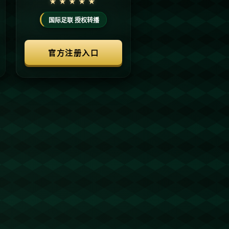
您所在的位置是：
首页
>
新闻中心
侃：你现在可以跟裁判说话了.
返回列表