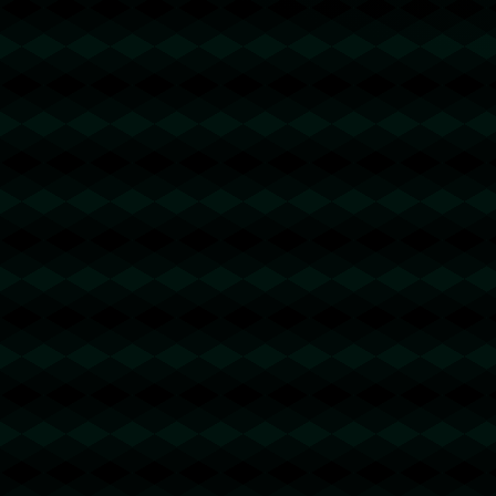
上一篇
下一篇
网站地图
首页