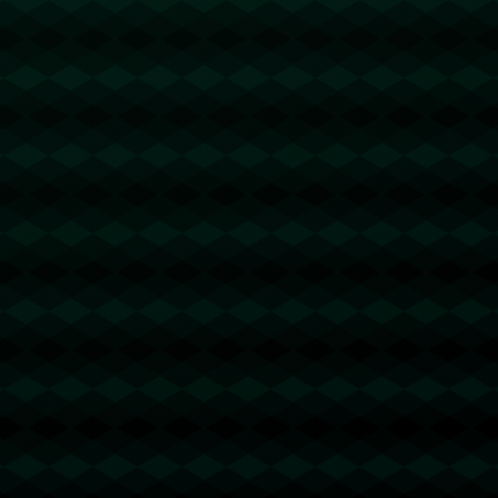
别样的温暖。对球迷来说，这不仅是一种轻松的娱乐，更让
斯会用自己的行动继续书写属于他的皇马传奇。