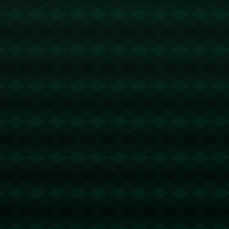
*新生代领袖的象征：维尼修斯被寄予的厚望**
修斯队长”* 已经成为了新的象征，它不仅寓示着皇马向年轻化、充满活力
肩负起更多责任，不仅要在场上继续发挥关键作用，还要在场下通过自己
，他的队长身份无疑也赋予了其他年轻球员积极向上的鼓励。皇家马德里
球队的贡献足够突出，你就有机会站上巅峰，承担更大的责任。*