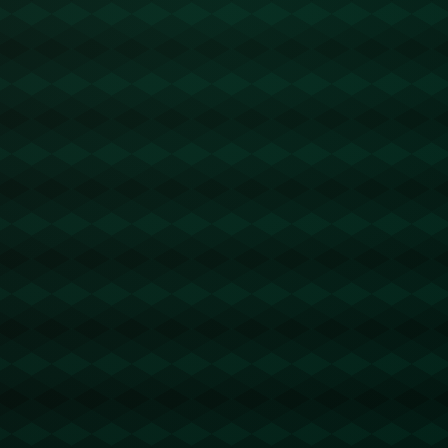
羅那宣布拉波爾塔當選球隊新任主席：新時代的開端**
名的足球俱樂部巴塞羅那宣布拉波爾塔當選新任主席時，這個消息不僅在
，這位曾經在2003年至2010年間擔任過巴塞羅那主席的人，帶領球隊進入
代。這篇文章將探討拉波爾塔在新崗位上可能的影響和挑戰。
那俱樂部的歷史中，*拉波爾塔*無疑是一個具有變革性的人物。在他第
，這些成就在巴塞羅那的俱樂部歷史中留下了濃墨重彩的一筆。今日的巴
回歸被視為一次可能的轉機。
造俱樂部財務**
那當前面臨的一個重要問題是財務狀況不佳。*由於疫情等因素，導致球
內緩解財務壓力並重建俱樂部的財政信譽。他計劃通過招募新的商業合作
關鍵因素之一。
技實力**
問題，巴塞羅那在球場上的表現也是急需改進的領域。最近幾年的比賽中
的重建工作中引進更多有潛力的年輕球員，同時尋找新的技術指導以提高
象與品牌重塑**
擁有百年歷史的俱樂部，巴塞羅那一直以其獨特的社會責任和品牌形象著
強大的品牌影響力，進一步鞏固全球市場中的地位。他可能會著重於推進
吸引更多的贊助和支持。
：*第一任期的成功經驗*
塔的第一任期中，他曾成功推動了一系列變革，包括改善俱樂部結構和制
，*分析他過去成功的經驗*可以看出，拉波爾塔在重建和改革俱樂部方面