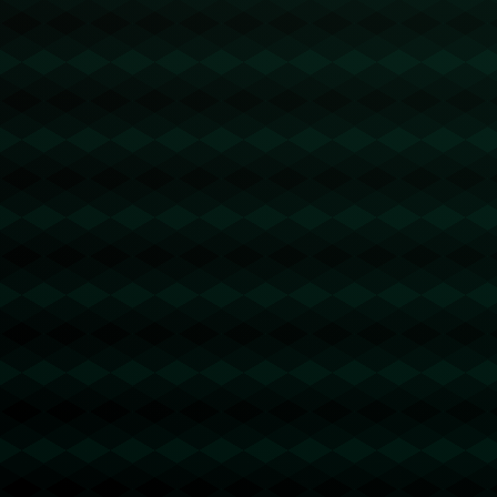
**總結
擺脫困境