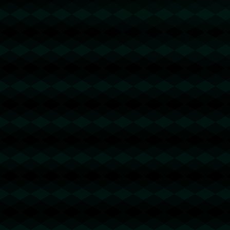
上一篇
下一篇 
网站地图
首页
公司介绍
产品展示
新闻动态
联系我们