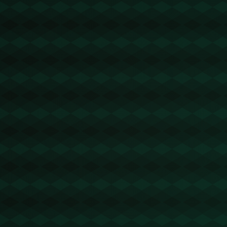
**麦克
在足球世
劲旅那不
### *
斯科特·
要屏障，
性和硬朗
2023
甲赛场继
### 
近年来，
谨性以及
首先，那
主力人选
了更多选