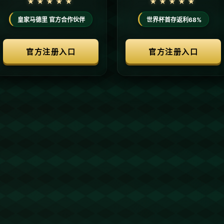
新闻中心
EWS
麦克托米奈加盟那不勒斯，转会费
2026-05-18
浏览次数：