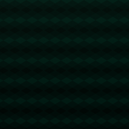
表明，英式风格的球员往往能够在意甲联赛中找到适合自己的定位，甚至
勒斯无疑提供了一个宝贵的机会，让他在更具战术深度的联赛中实现技术