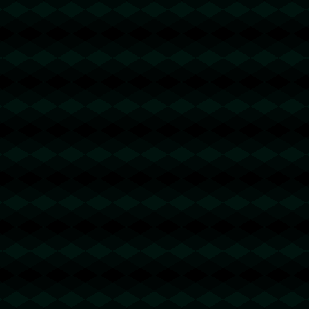
留言板
* 姓名：
* 电话：
* 内容：