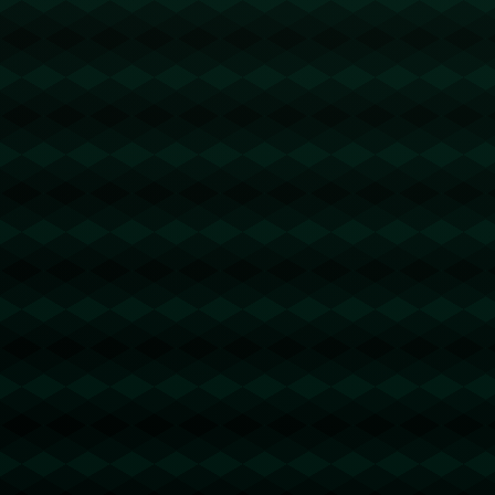
这些案例
加盟那不