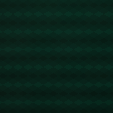
次签约显然考虑了球队在欧冠中的长远规划。在这项欧洲顶级赛事中，与
环境的球员。而麦克托米奈多年在英超赛场积累的经验，让他拥有在恶劣
**麦克托米奈的关键时刻：从曼联到那不勒斯的蜕变**
联的后期，麦克托米奈由于战术调整和人员竞争，逐渐失去了一些出场机
些重要比赛中展现过强大的个人英雄主义。例如在2020年的曼市德比中
锁定胜局，成为球迷津津乐道的经典瞬间。
转会至那不勒斯**，对麦克托米奈而言，既是挑战也是机遇。他需要在新
家队的重要成员，相信他的意甲生涯也将有助于他在国际赛事中焕发更大