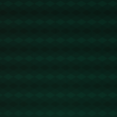
托米奈加盟那不勒斯，转会费3000万欧：苏格兰铁腰开辟意甲新篇章**
界里，球员转会总是引发无数关注与讨论。而近日，一则消息引起了广泛
勒斯，*转会费高达3000万欧元*。此交易无疑为意大利足球增添了新的
*麦克托米奈：坚韧与实力的象征**
麦克托米奈，这位身高1.93米的苏格兰铁腰，以其卓越的拦截能力和强
还展现了不俗的进攻能力，多次在关键比赛中立功。作为球队的中场支柱
风格，更是让他赢得了粉丝的喜爱。
年夏季转会窗口，意甲冠军那不勒斯迅速行动，豪掷**3000万欧元**签
续称霸，还要在欧冠舞台上进一步提升竞争力。
**那不勒斯的战略布局：为何选择麦克托米奈？**
那不勒斯不断优化球队阵容，通过精准的引援补强各个位置。而麦克托米
中场的硬度，*麦克托米奈所具备的特点完全符合意大利足球的传统精髓*
不勒斯需要一个可以无缝对接他们战术体系的中坚力量。凭借强大的拦截
，为球队提供稳定的控球和快速的防守转换。此外，他的英式风格能够与
择。