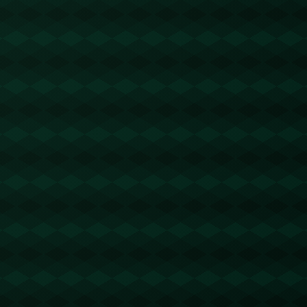
英超、西甲、德甲强队交锋时，那不勒斯需要一名能适应多
条件下保持稳定发挥的能力。
会，但这并不意味着他的能力受到了质疑。实际上，他早前
，他抓住对方门将失误，贡献了一记令人难忘的远距离进球，
的联赛中重新证明自己，同时展现更加全面的技术能力。作为
的光彩。