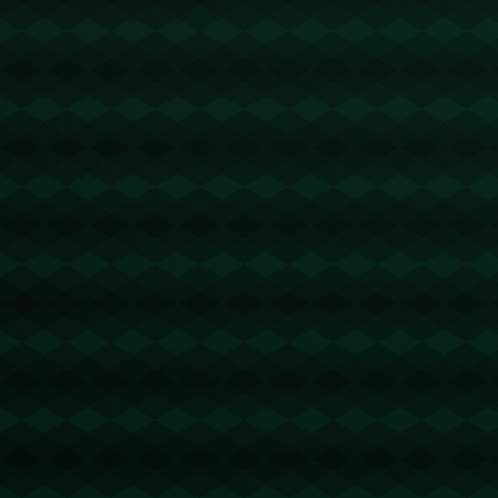
### *
麦克托米
技术征服