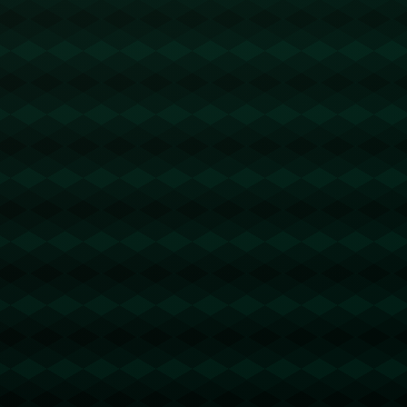
直以临场调整和战术灵活见长，尤其是2016年带领骑士队逆转勇士的经