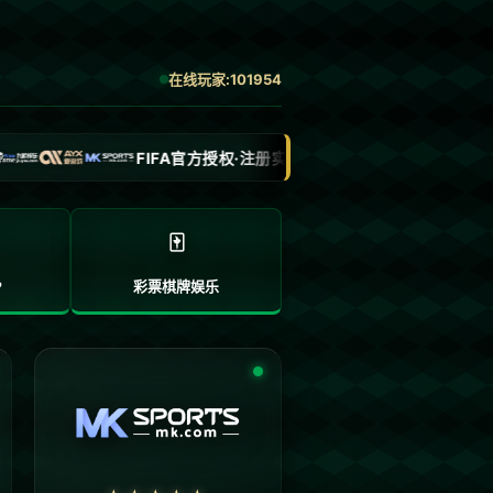
新闻中心
联系我们