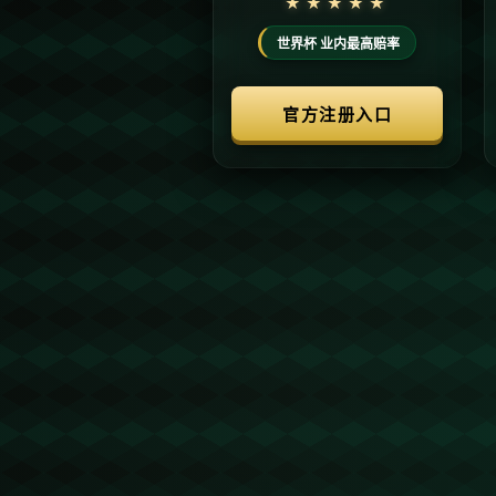
N
新闻中心
公司新闻
常见问题