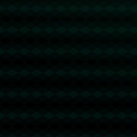
定的表现
在本场比
感频现形
承担责任
值得注意
就意味着
---
### 
将目光转
了防守漏
天赋压制
**关键
上一篇 
下一篇