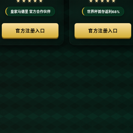
新闻中心
EWS
NBA最新排名：湖人赢卡位战守住第4独行侠
2026-05-18
浏览次数：