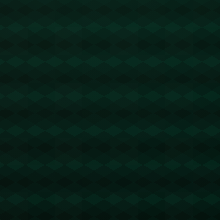
独行侠：稳扎稳打，攀升至西部第9
，独行侠队的表现也同样值得称道。他们从赛季初的不稳定到现在的复苏，
ka Dončić）**用全面的表现力证自己的价值，同时全队上下的高效配合
激烈竞争，让每一场胜利都至关重要。*独行侠如今排名升至西部第9，为
果能延续当前状态，本赛季独行侠仍有能力在季后赛中制造更多意外。
76人：无力回天，正式退出争夺
，东部的76人则迎来了一个令人痛心的消息。他们在本赛季的表现令人
奏。在最新的比赛失利后，**76人正式无缘季后赛**，这是球队近年来最
崩盘，无疑成为本赛季东部的一大反差。从球队管理层到教练团队，都需要对接连的
（James Harden）的搭档并没有像外界预期般持久有效**，而伤病