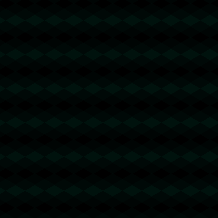
 : 向往南美足球！曼聯新隊長透露未來動向.
 : 英超轉會︱曼聯為改革冬窗求放拉舒福特 預計半價出售仍無人問津.
联系方式
九游娱乐
T e l：0769-5607479
Add：山西省忻州市宁武县涔山乡
Mail：admin@9yougame.com