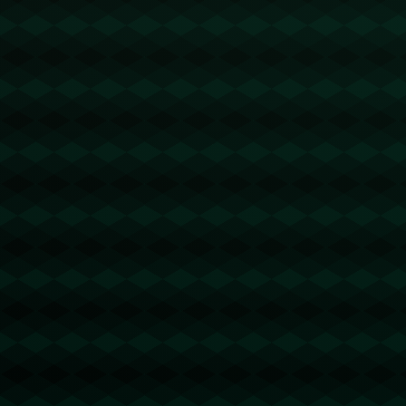
### 
湖人的关
10也没
*赛场的
跻身季后