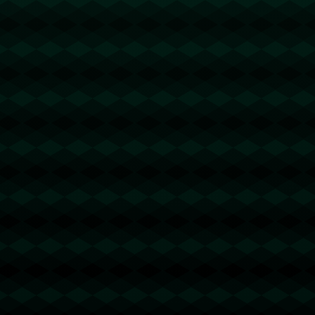
季尾声的逐渐逼近，东西部的战局可能还将发生更多变数。