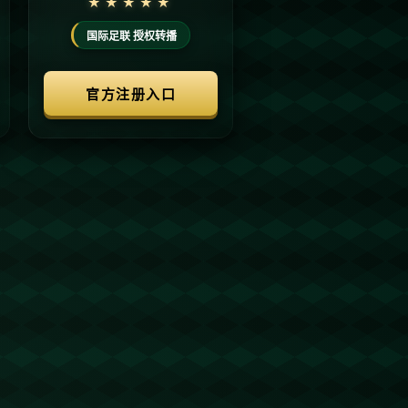
您所在的位置是：
首页
>
新闻中心
升第9+76人正式出局.
返回列表