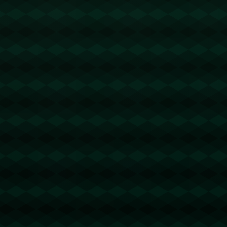
东西部格局：竞争白热化
键胜利、独行侠的冲击东山再起以及76人的正式出局，也映射了**东西部
有稳固的保障，稍有不慎就会失去争冠机会；而东部则在顶级强队（如凯
风云变幻，让常规赛末段始终充满悬念。*球迷们关注的不仅是排名的升
赛的目标虽然愈发明朗，但其他球队依旧虎视眈眈，每一场比赛都可能成