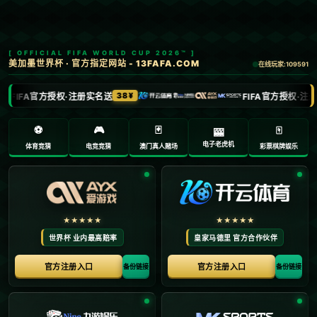
新闻中心
足球——中超：成都蓉城不敌天津津门虎.
2026-05-18
浏览次数：
返回列表
**探索中超战火：成都蓉城的挑战与天津津门虎的胜利**
在最近一场激烈的中超比赛中，成都蓉城与天津津门虎展开了激
战，虽然蓉城队表现不俗，但最终仍未能抵挡津门虎的攻势。本文
将深入分析这场比赛，并揭示隐藏在足球比赛背后的策略与心理因
素。