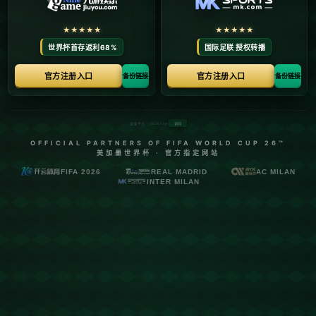
*成都蓉城*一直以来凭借其稳健的防守和默契的团队配合在中超联赛
中占据一席之地。然而，面对天津津门虎，他们的防守显得有些力
不从心。比赛伊始，蓉城队的前景似乎充满希望，他们以充满攻击
性的战术试图控制比赛节奏，然而津门虎的敏捷反击和坚韧的意志
最终主导了比赛。
**比赛概况：何以津门虎之势难挡**
此次比赛中，天津津门虎展现出了强大的控球能力和战术灵活性。
他们采用快速突破与中场控制相结合的战术，使得成都蓉城始终无
法围绕自己的核心战略实施有效的压制。在这一充满动感和对抗的
比赛中津门虎精准的传球和迅速的变化彻底粉碎了蓉城的防守阵
线。
这个战略体现了津门虎队教练对球队**战术灵活性**的深入理解。通
过调动球员，最大化地使用场地空间，他们能够迅速调整战术以适
应蓉城队的变化。事实上，这种快速适应能力正是现代足球比赛中
胜利的关键之一。
**蓉城队的失利启示：如何突破瓶颈**