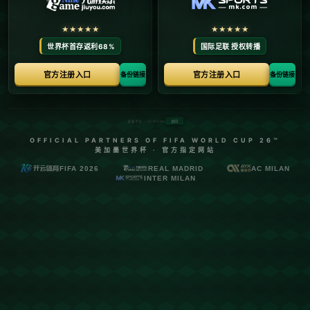
作為上賽季帶領球隊創造輝煌的攻擊尖兵，這一消息無疑引發了球
迷和媒體的廣泛關注和熱議。
---
### **奧斯梅恩與主帥發生何種矛盾？**
隨著那不勒斯本賽季表現的起伏，球隊內部的氣氛似乎漸漸變得不
和諧。奧斯梅恩過去被視為主教練加汀·里諾的愛將，但據知情人士