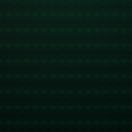
透露，他近幾個月與主帥之間的關係出現裂痕。**是否因戰術分歧、
上場時間有限，亦或是教練決策導致的不滿，仍然是探討的焦點**。
值得注意的是，在幾場關鍵比賽中，奧斯梅恩的出場次數被莫名減
少，這讓他心生不快。消息稱，雙方在賽後會議上甚至發生了激烈
的爭執，這些場景暗示著他與主帥的關係已經逐漸破裂。
---
### **奧斯梅恩的實力及市場價值**
奧斯梅恩從2020年加盟那不勒斯至今，已逐漸成為意甲賽場上**最
耀眼的進攻球員之一**。上賽季，他用29場比賽23粒進球的驚豔表
現幫助球隊奪冠，快速贏得了球迷的肯定。然而，年輕又富有潛力
的他，不止一次吸引了歐洲多支豪門的目光。
如今，轉會市場上，像巴黎聖日耳曼、巴伐利亞慕尼黑和曼聯等多
支球隊都對奧斯梅恩展現出了濃厚興趣。據估計，他的轉會價值已
超過1億歐元，對財務穩健的那不勒斯來說，這筆資金無疑是巨大的
金融吸引力。
---
### **矛盾與離隊真相背後的考量**
從職業發展角度看，奧斯梅恩渴望效力於能夠挑戰歐冠冠軍的頂級
俱樂部，而不是僅僅滿足於意甲冠軍的榮譽。他的不滿可能部分源
自於對個人職業規劃的需求，但與主教練的關係緊張無疑加速了這
一進程。
那不勒斯歷史上與球員的衝突情況並不少見。例如，在2019年，當
時的當家球星洛倫佐·因西涅也曾因與前主帥安切洛蒂發生矛盾，從