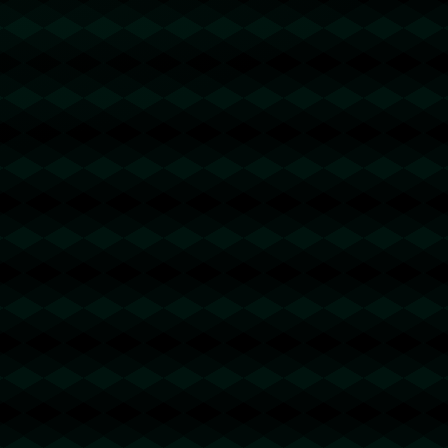
组赛季首冠诞生.
留言板
* 姓名：
* 电话：
* 内容：