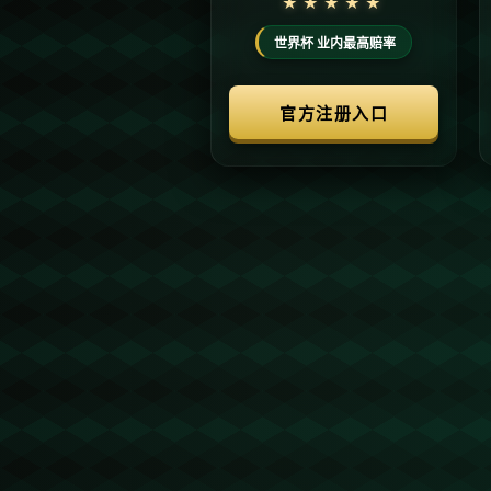
N
新闻中心
公司新闻
常见问题