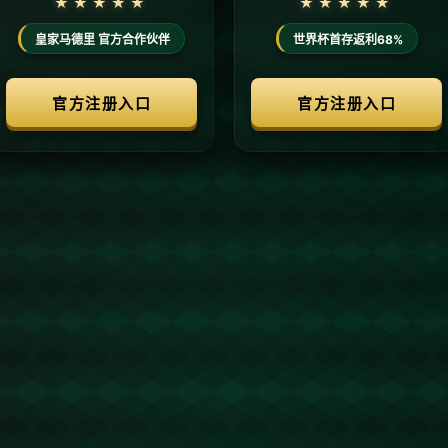
新闻中心
EWS
NBA ｜ 延续统治级表现 骑士
2026-05-18
浏览次数：