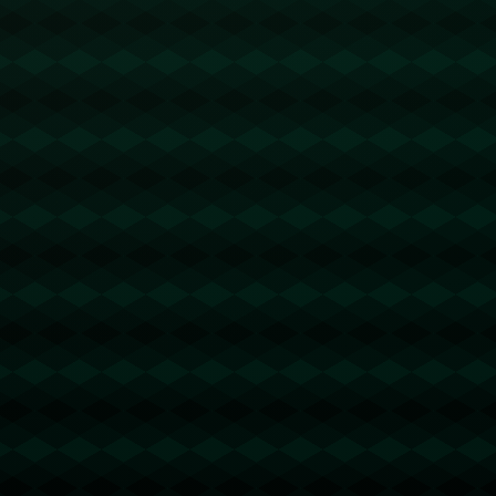
*案例分析：防守压制与节奏掌控**
过去几场比赛中就展现了他们的防守压制能力。本场比赛，他们多次成功
如，面对字母哥，骑士队采用多人协防战术，通过**轮转防守策略**迫
大降低。
士队对于比赛节奏的掌控也值得深思。在第三节雄鹿试图通过提升比赛速
术化解了快速进攻的威胁。他们展示了极高的**战术执行能力和心理素质
**关键词：骑士主场优势、统治表现、球队协作**
主场优势是他们本赛季的一个突出特点。数据显示，他们在主场的胜率领
了他们一如既往的**统治表现**。无论是个人能力还是团队协作，骑士队都
精准战术**和默契的团队配合，骑士主场大胜雄鹿的比赛无疑是他们本赛