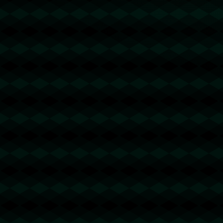
赛中继续
上一篇
下一篇 
网站地图
首页
公司介绍
产品展示
新闻动态
联系我们