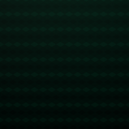
以此类推，爱德华兹的情形可能与霍华德类似。据估算，**爱德华兹
**每年支付的**抚养费总额**可能在几十万美元甚至更高。这无疑将
对他的财务状况产生巨大影响，尤其是在职业生涯即将进入尾声