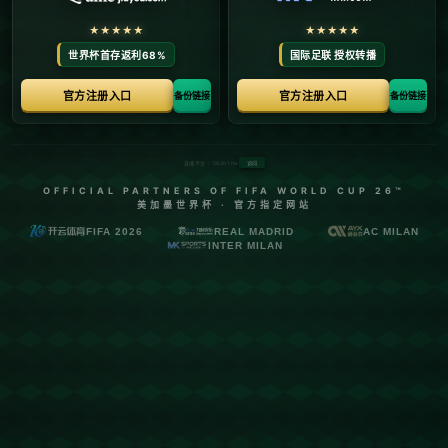
注：**他需要为3个孩子向3位不同的母亲支付抚养费**。这让人不禁
联想到前NBA球员德怀特·霍华德，他因相似的情况而饱受财务压
力。
让我们仔细分析，爱德华兹的抚养费究竟会有多高？首先，我们需
要理解**抚养费**是如何计算的。一般来说，法庭会考虑收入、子女
数量以及他们所需的生活水平等因素。根据爱德华兹的高额年薪，
以及篮球运动员平均生活水平来推算，他的每月抚养费可能在数千
到数万美元之间。
让我们通过具体案例来进行推测。德怀特·霍华德就是一个典型的例
子。作为NBA历史上曾数次入选全明星的球员，霍华德在整个职业
生涯中至少有5个孩子。根据报道，他曾每年支付高达数百万美元的
抚养费，并且长时间面临法律与经济的重压。