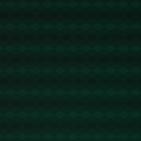
亚马右肩静脉血栓：赛季报销引发关注**
BA篮球界传来一则重磅消息：法国天才球员维克多·文班亚马因**右肩静
关注和讨论。作为一名备受期待的新星，文班亚马的这次伤病给他的职业
静脉血栓？**
们需要了解静脉血栓是一种怎样的疾病。静脉血栓是指血液在静脉中异常
血栓。**这种病症可能导致血流受阻，严重者可能需手术治疗甚至危及
发生这样的病症。