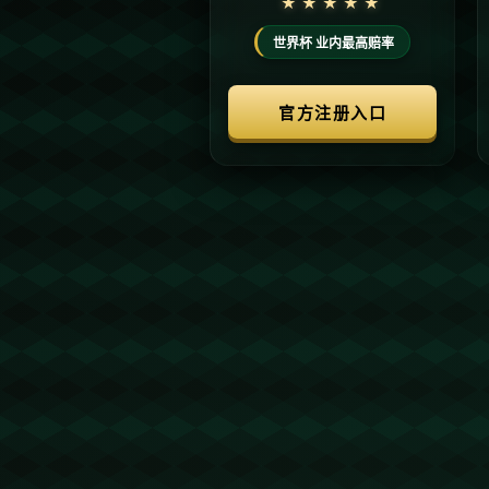
N
新闻中心
公司新闻
常见问题