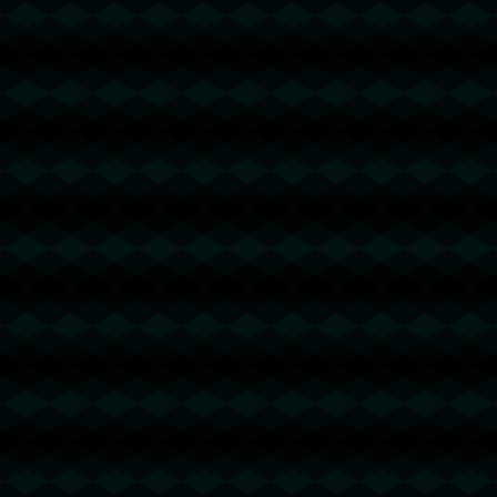
总是生气”.