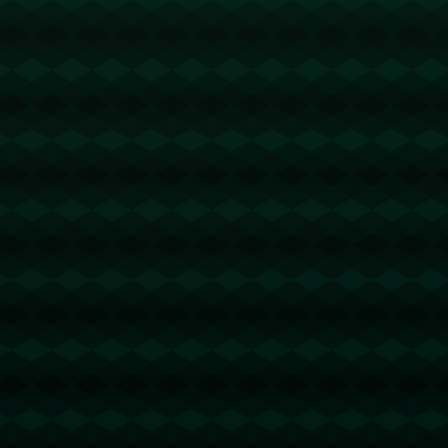
词：文班亚马、静脉血栓、赛季报销、篮球运动员健康**