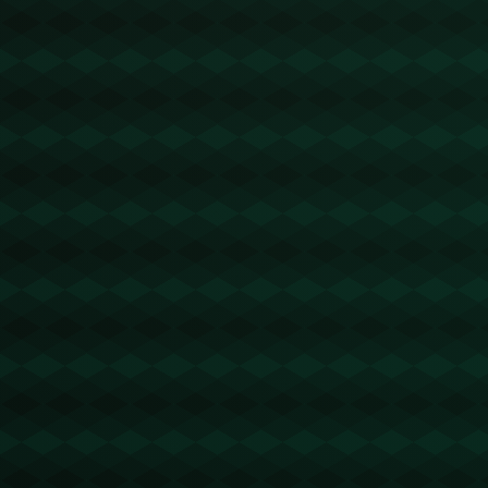
**文班亚
维克多·
不仅让他
**医学专
有医学专
栓的潜在
**静脉血
预防静脉
营养均衡
**案例
事实上，
现的静脉