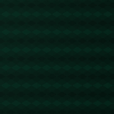
篮球场上展现出超凡的统治力。然而，这次**静脉血栓**
轻球员来说，这无疑是职业生涯的重大挫折。
运动员在密集赛程中的训练安排与恢复不当，是导致静脉血
康风险也应给予同等的关注。
*，尤其注意血流和循环系统的状态，是十分必要的。此外，
影响职业生涯。例如，NBA球星克里斯·波什就因反复出
动员的健康管理，增加了医疗团队的投入及技术支持。