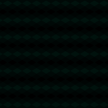
: 温岭黄金海岸跑山赛起跑 25公里体验组率先完赛.
: “每个人都在开车疯狂” – 斯诺克明星从业余爱好者返回后承认竞争对手“