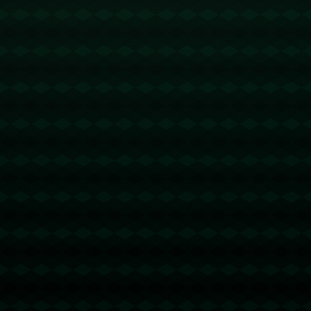
### **解析：国际米兰的欧冠之路**
通过本场比赛能看出，国际米兰虽然在中场的控球率有所下降，但
凭借高效、犀利的进攻以及稳定的射门转化率，依然足以拿下比
赛。而“卢劳双枪”的发挥更是此次胜利的根本柱石。
从本赛季整体表现来看，国际米兰在前锋端以及边路进攻上逐渐打
出了立体化战术，但在防守端仍然存在不小问题，都灵的进球和几
次威胁反击正好说明了这一点。如果国米希望在本赛季冲击欧冠资
格甚至更高成就，还需继续提高在防守端的韧性。