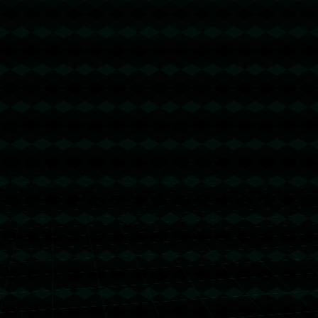
这场“意甲第27轮都灵1-2国际米兰”的比赛，不仅为球迷献上了精彩
对决，也深刻影响了积分榜的形势**。更多话题仍将围绕国米双星的
发挥及争冠形势展开，意甲赛季的精彩还远未结束。**
上一篇 : 条条大路通罗马，为何非要走小路？图赫尔极限2选1：
拜仁、曼联.
下一篇 : 滑雪热遇上亚冬会 亚布力滑雪旅游度假区爆单了.