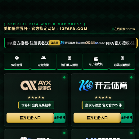
新闻中心
意甲第27輪都靈1-2國際米蘭 盧卡庫點射勞塔羅制勝.
2026-05-18
浏览次数：
返回列表
**意甲第27轮焦点战：都灵1-2不敌国际米兰，卢卡库点射劳塔罗制
胜**
在2022/23赛季意甲联赛第27轮的一场焦点之战中，都灵主场1-2不
敌国际米兰。本场比赛不仅展示了两队的不同战术风格，也让观众
见证了国米双星卢卡库与劳塔罗的高光时刻。他们联手为球队带来