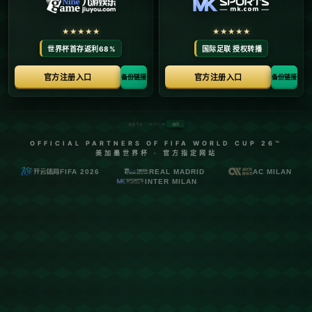
至关重要的3分。这场充满悬念的比赛为争夺欧冠名额的意甲积分榜
增添了更多看点，成为球迷们热议的焦点。
### **比赛概况：步步为营的战术较量**
本场比赛在都灵奥林匹克球场上演，都灵作为主队一直以防守稳健
著称，在赛前他们就在积分榜中游徘徊，目标是尽可能避免被降级
区威胁。而国际米兰则为了稳固欧冠资格席位，每一场比赛都不容
有失。在这样一场压力巨大的比赛中，双方都表现出了强烈的求胜
欲望。
比赛刚开场，都灵展现出了主场作战的优势。面对国际米兰强大的
进攻火力，他们采取了紧凑的防守+快速反击策略。这种颇具针对性
的战术一度让国米陷入麻烦。但比赛第32分钟，卢卡库利用点球首
开纪录。随后都灵通过反击扳平比分，不过**劳塔罗·马丁内斯**在关
键时刻挺身而出，他的进球彻底扭转了局势，为国米锁定胜利。
### **卢卡库点射，国际米兰开局占优**
比赛的第32分钟，国际米兰获得了一次宝贵的点球机会。都灵后防
线在禁区内的慌乱导致犯规，这为卢卡库创造了机会。这位比利时
前锋冷静从容，一蹴而就，为国际米兰拿到领先优势。这次点球不
仅是比赛的突破口，也再一次验证了卢卡库的心理素质与得分能
力。
卢卡库本赛季多次通过关键时刻的表现帮助球队渡过难关。他的大
局观和精准性让国际米兰的进攻更加难以预测。在本场比赛中，他
的灵活跑位还为队友创造了多次机会，成为国米战术体系中的关键